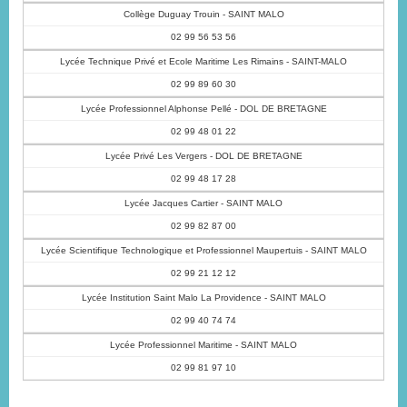
Collège Duguay Trouin - SAINT MALO
02 99 56 53 56
Lycée Technique Privé et Ecole Maritime Les Rimains - SAINT-MALO
02 99 89 60 30
Lycée Professionnel Alphonse Pellé - DOL DE BRETAGNE
02 99 48 01 22
Lycée Privé Les Vergers - DOL DE BRETAGNE
02 99 48 17 28
Lycée Jacques Cartier - SAINT MALO
02 99 82 87 00
Lycée Scientifique Technologique et Professionnel Maupertuis - SAINT MALO
02 99 21 12 12
Lycée Institution Saint Malo La Providence - SAINT MALO
Marchés d'été
02 99 40 74 74
Lycée Professionnel Maritime - SAINT MALO
tous les vendredis dans le bourg
En savoir plus...
02 99 81 97 10