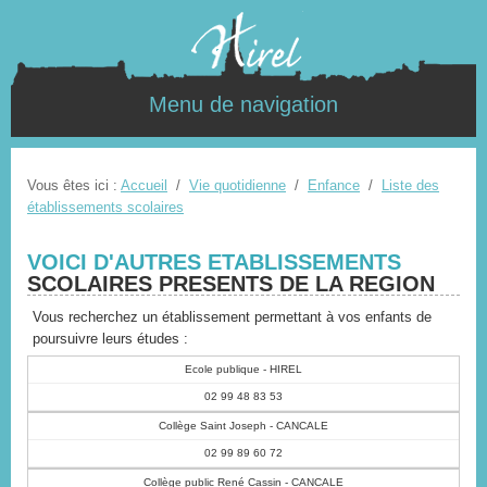
Menu de navigation
Vous êtes ici :
Accueil
/
Vie quotidienne
/
Enfance
/
Liste des
établissements scolaires
VOICI D'AUTRES ETABLISSEMENTS
SCOLAIRES PRESENTS DE LA REGION
Vous recherchez un établissement permettant à vos enfants de
poursuivre leurs études :
Ecole publique - HIREL
02 99 48 83 53
Collège Saint Joseph - CANCALE
02 99 89 60 72
Collège public René Cassin - CANCALE