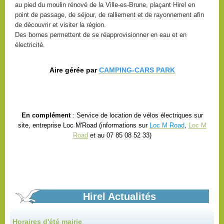
au pied du moulin rénové de la Ville-es-Brune, plaçant Hirel en
point de passage, de séjour, de ralliement et de rayonnement afin
de découvrir et visiter la région.
Des bornes permettent de se réapprovisionner en eau et en
électricité.
Aire gérée par
C
AMPING-CARS PARK
En complément
: Service de location de vélos électriques sur
Marchés d'été
site, entreprise Loc M'Road (informations sur
Loc M Road
,
Loc M
Road
et au 07 85 08 52 33)
tous les vendredis dans le bourg
En savoir plus...
Hirel Actualités
Horaires d'été mairie