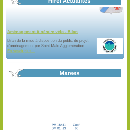
Hirel Actualités
Aménagement itinéraire vélo : Bilan
Bilan de la mise à disposition du public du projet
d'aménagement par Saint-Malo Agglomération...
En savoir plus...
Appel à candidature création d'une...
Marees
Projet de boulangerie, pâtisserie en coeur de bourg à Hirel. Dossier
de candidature en ligne.
En savoir plus...
Recensement citoyen
En savoir plus...