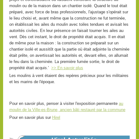
moulin ou de la maison dans un chantier isolé. Quand le tout était
préparé, avec force de bras professionnels, l'ajustage s'opérait sur
le lieu choisi et, avant même que la construction ne fut terminée,
on établissait les ailes du moulin avec toiles tendues et avisait les
autorités civiles. En leur présence on faisait tourner les ailes au
vent. Dès cet instant, le droit de propriété était acquis. Il en était
de même pour la maison : la construction se préparait sur un
chantier isolé et aussitôt que la partie où était adjointe la cheminée
Marchés d'été
était prête, on avertissait les autorités et, devant elles, on allumait
tous les vendredis dans le bourg
le feu dans la cheminée. La première fumée sortie, le droit de
En savoir plus...
propriété était acquis.'
>> En savoir plus
Les moulins à vent étaient des repères précieux pour les militaires
et les marins de l'époque.
Horaires d'été mairie
Pour en savoir plus, penser à visiter l'exposition permanente
au
moulin de la Ville-es-Brune, ancien bâti restauré par la commune
Plages d'ouvertures du secrétariat mairie
Pour en savoir plus sur
Hirel
En savoir plus...