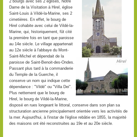
2 bourgs avec ses 2 églises, Notre
Dame de la Visitation à Hirel, église
Saint-Louis à Vildé-la-Marine, ses 2
cimetières. En effet, le bourg de
Hirel cohabite avec celui de Vildé-la-
Marine, qui, historiquement, fût cité
la première fois en tant que paroisse
au 14e siècle. Le village appartenait
au 12e siècle à l'abbaye du Mont-
Saint-Michel et dépendait de la
paroisse de Saint-Benoit-des-Ondes.
Passant plus tard à la commanderie
du Temple de la Guerche, il
conserve un nom qui indique cette
dépendance : "Vildé" ou "Villa Dei".
Plus nettement que le bourg de
Hirel, le bourg de Vildé-la-Marine,
disposé en rues longeant le littoral, conserve dans son plan sa
structuration ancienne principalement orientée vers les activités de
la mer. Aujourd'hui, à l'instar de l'église rebâtie en 1855, la majorité
des maisons ont été reconstruites au 19e et au 20e siècle.