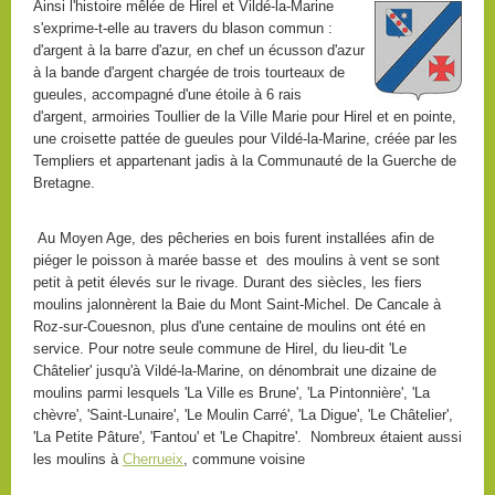
Ainsi l'histoire mêlée de Hirel et Vildé-la-Marine
s'exprime-t-elle au travers du blason commun :
d'argent à la barre d'azur, en chef un écusson d'azur
à la bande d'argent chargée de trois tourteaux de
gueules, accompagné d'une étoile à 6 rais
d'argent, armoiries Toullier de la Ville Marie pour Hirel et en pointe,
une croisette pattée de gueules pour Vildé-la-Marine, créée par les
Templiers et appartenant jadis à la Communauté de la Guerche de
Bretagne.
Au Moyen Age, des pêcheries en bois furent installées afin de
piéger le poisson à marée basse et des moulins à vent se sont
petit à petit élevés sur le rivage. Durant des siècles, les fiers
moulins jalonnèrent la Baie du Mont Saint-Michel. De Cancale à
Roz-sur-Couesnon, plus d'une centaine de moulins ont été en
service. Pour notre seule commune de Hirel, du lieu-dit 'Le
Châtelier' jusqu'à Vildé-la-Marine, on dénombrait une dizaine de
moulins parmi lesquels 'La Ville es Brune', 'La Pintonnière', 'La
chèvre', 'Saint-Lunaire', 'Le Moulin Carré', 'La Digue', 'Le Châtelier',
'La Petite Pâture', 'Fantou' et 'Le Chapitre'. Nombreux étaient aussi
les moulins à
Cherrueix
, commune voisine