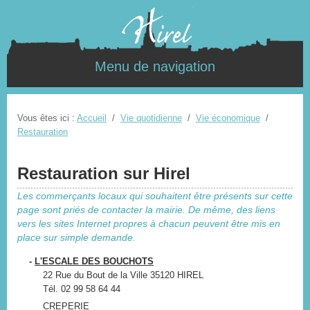
Menu de navigation
Vous êtes ici :
Accueil
/
Vie quotidienne
/
Vie économique
/
Restauration
Restauration sur Hirel
Les commerçants locaux qui souhaitent être présents sur cette
page sont priés de contacter la mairie. De même, des liens
vers les sites Internet propres à chacun peuvent être mis en
place sur simple demande.
-
L'ESCALE DES BOUCHOTS
22 Rue du Bout de la Ville 35120 HIREL
Tél. 02 99 58 64 44
CREPERIE