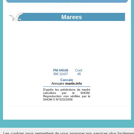
Bilan de la mise à disposition du public du projet
d'aménagement par Saint-Malo Agglomération...
En savoir plus...
Marees
Appel à candidature création d'une...
Projet de boulangerie, pâtisserie en coeur de bourg à Hirel. Dossier
de candidature en ligne.
En savoir plus...
Recensement citoyen
En savoir plus...
Les cookies nous permettent de vous proposer nos services plus facilemen