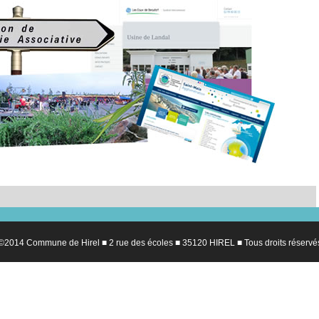
©2014 Commune de Hirel ■ 2 rue des écoles ■ 35120 HIREL ■ Tous droits réservé