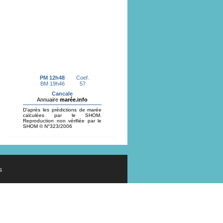
Projet de boulangerie, pâtisserie en
coeur de bourg à Hirel. Dossier de
candidature en ligne.
En savoir plus...
Recensement citoyen
En savoir plus...
PLU Révision Allégée Avis du
commissaire
s
Rapport et avis du
Commissaire
Enquêteur après
Enquête Publique
En savoir plus...