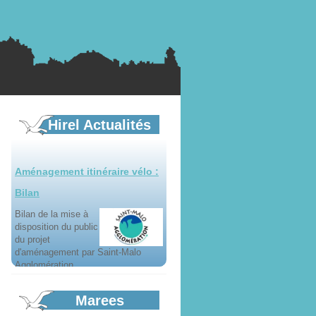
Horaires d'été mairie
Plages d'ouvertures
du secrétariat mairie
En savoir plus...
Hirel Actualités
Aménagement itinéraire vélo :
Bilan
Bilan de la mise à
disposition du public
du projet
d'aménagement par Saint-Malo
Agglomération...
En savoir plus...
Appel à candidature création
Marees
d'une...