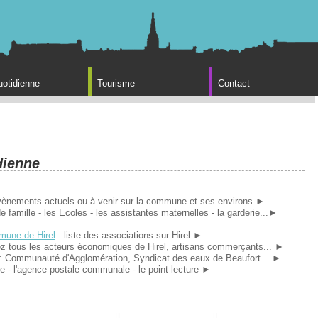
uotidienne
Tourisme
Contact
dienne
ènements actuels ou à venir sur la commune et ses environs ►
 de famille - les Ecoles - les assistantes maternelles - la garderie...►
mune de Hirel
: liste des associations sur Hirel ►
ez tous les acteurs économiques de Hirel, artisans commerçants... ►
: Communauté d'Agglomération, Syndicat des eaux de Beaufort... ►
que - l'agence postale communale - le point lecture ►