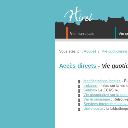
Vie municipale
Vie q
Vous êtes ici :
Accueil
/
Vie quotidienne
Accès directs -
Vie quoti
Manifestations locales
- Év
Enfance
- Infos sur la vie
Séniors
- Le CCAS ►
Vie associative sur la com
Vie économique
: Retrouv
Services intercommunaux
Biblio-poste
: la bibliothè