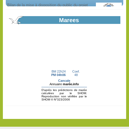
En savoir plus...
Marees
Appel à candidature création d'une...
Projet de boulangerie, pâtisserie en coeur de bourg à Hirel. Dossier
de candidature en ligne.
En savoir plus...
Recensement citoyen
En savoir plus...
PLU Révision Allégée Avis du commissaire