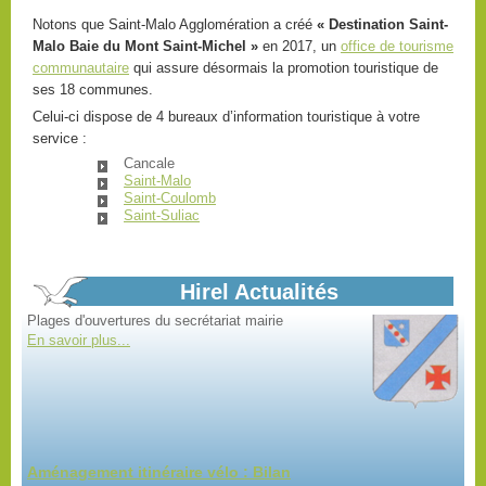
Notons que Saint-Malo Agglomération a créé
«
Destination Saint-
Malo Baie du Mont Saint-Michel »
en 2017, un
office de tourisme
Marchés d'été
communautaire
qui assure désormais la promotion touristique de
tous les vendredis dans le bourg
ses 18 communes.
En savoir plus...
Celui-ci dispose de 4 bureaux d’information touristique à votre
service :
Cancale
Saint-Malo
Saint-Coulomb
Saint-Suliac
Horaires d'été mairie
Plages d'ouvertures du secrétariat mairie
En savoir plus...
Hirel Actualités
Aménagement itinéraire vélo : Bilan
Bilan de la mise à disposition du public du projet
d'aménagement par Saint-Malo Agglomération...