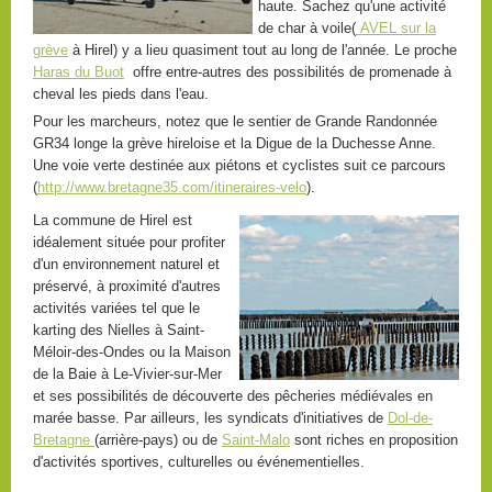
haute. Sachez qu'une activité
de char à voile(
AVEL sur la
grève
à Hirel) y a lieu quasiment tout au long de l'année. Le proche
Haras du Buot
offre entre-autres des possibilités de promenade à
cheval les pieds dans l'eau.
Pour les marcheurs, notez que le sentier de Grande Randonnée
GR34 longe la grève hireloise et la Digue de la Duchesse Anne.
Une voie verte destinée aux piétons et cyclistes suit ce parcours
(
http://www.bretagne35.com/itineraires-velo
).
La commune de Hirel est
idéalement située pour profiter
d'un environnement naturel et
préservé, à proximité d'autres
activités variées tel que le
karting des Nielles à Saint-
Méloir-des-Ondes ou la Maison
de la Baie à Le-Vivier-sur-Mer
et ses possibilités de découverte des pêcheries médiévales en
marée basse. Par ailleurs, les syndicats d'initiatives de
Dol-de-
Bretagne
(arrière-pays) ou de
Saint-Malo
sont riches en proposition
d'activités sportives, culturelles ou événementielles.