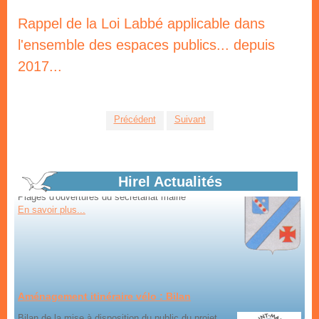
Marchés d'été
Rappel de la Loi Labbé applicable dans
tous les vendredis dans le bourg
l'ensemble des espaces publics... depuis
En savoir plus...
2017...
Précédent
Suivant
Horaires d'été mairie
Plages d'ouvertures du secrétariat mairie
En savoir plus...
Hirel Actualités
Aménagement itinéraire vélo : Bilan
Bilan de la mise à disposition du public du projet
d'aménagement par Saint-Malo Agglomération...
En savoir plus...