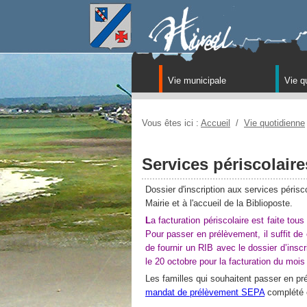
Vie municipale
Vie q
Vous êtes ici :
Accueil
/
Vie quotidienne
Services périscolaire
Dossier d'inscription aux services périsc
Mairie et à l'accueil de la Biblioposte.
L
a facturation périscolaire est faite to
Pour passer en prélèvement, il suffit d
de fournir un RIB avec le dossier d’inscr
le 20 octobre pour la facturation du moi
Les familles qui souhaitent passer en pr
mandat de prélèvement SEPA
complété e