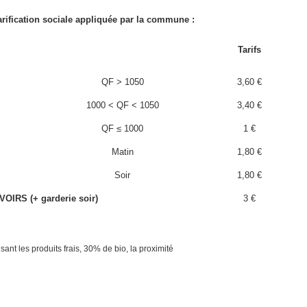
tarification sociale appliquée par la commune :
Tarifs
QF > 1050
3,60 €
1000 < QF < 1050
3,40 €
QF ≤ 1000
1 €
Matin
1,80 €
Soir
1,80 €
OIRS (+ garderie soir)
3 €
sant les produits frais, 30% de bio, la proximité