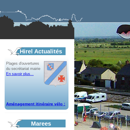
Horaires d'été mairie
Plages d'ouvertures
du secrétariat mairie
En savoir plus...
Hirel Actualités
Aménagement itinéraire vélo :
Bilan
Bilan de la mise à
disposition du public
du projet
d'aménagement par Saint-Malo
Agglomération...
En savoir plus...
Marees
Appel à candidature création