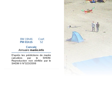
d'une...
Projet de boulangerie, pâtisserie en
coeur de bourg à Hirel. Dossier de
candidature en ligne.
En savoir plus...
Recensement citoyen
En savoir plus...
PLU Révision Allégée Avis du
commissaire
Rapport et avis du
Commissaire
Enquêteur après
Enquête Publique