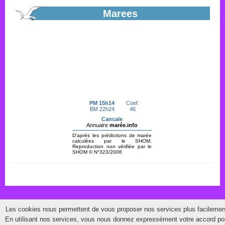
En savoir plus...
Marees
Appel à candidature création d'une...
Projet de boulangerie, pâtisserie en coeur de bourg à Hirel. Dossier
de candidature en ligne.
En savoir plus...
Recensement citoyen
En savoir plus...
Les cookies nous permettent de vous proposer nos services plus facilemen
©2014 Commune de Hirel ■ 2 rue des écoles ■ 35120 HIREL ■ Tous droits
En utilisant nos services, vous nous donnez expressément votre accord po
PLU Révision Allégée Avis du commissaire