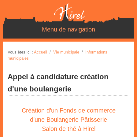
Menu de navigation
Vous êtes ici :
Accueil
/
Vie municipale
/
Informations
municipales
Appel à candidature création
d'une boulangerie
Création d’un Fonds de commerce
d’une Boulangerie Pâtisserie
Salon de thé à Hirel