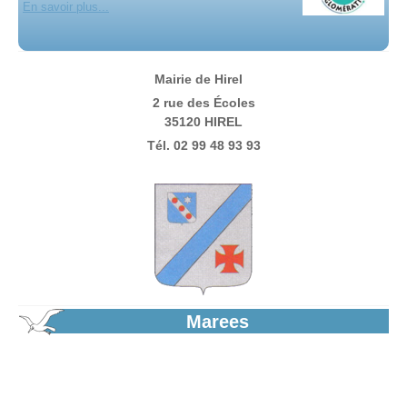
Appel à candidature création d'une...
Mairie de Hirel
Projet de boulangerie, pâtisserie en coeur de bourg à Hirel. Dossier
2 rue des Écoles
de candidature en ligne.
35120 HIREL
En savoir plus...
Tél. 02 99 48 93 93
Recensement citoyen
En savoir plus...
Marees
PLU Révision Allégée Avis du commissaire
Rapport et avis du Commissaire Enquêteur après