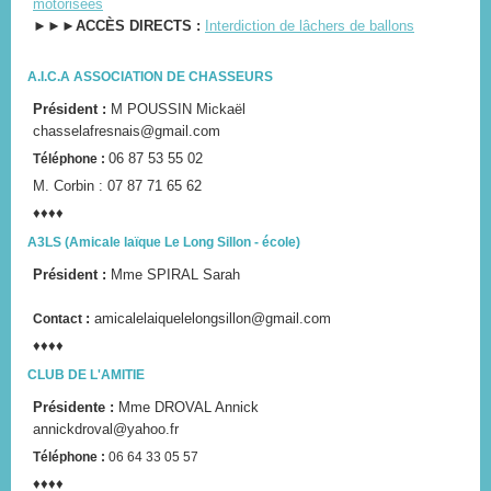
motorisées
►►►ACCÈS DIRECTS :
Interdiction de lâchers de ballons
A.I.C.A ASSOCIATION DE CHASSEURS
Président :
M POUSSIN Mickaël
chasselafresnais@gmail.com
06 87 53 55 02
Téléphone :
M. Corbin : 07 87 71 65 62
♦♦♦♦
A3LS (Amicale laïque Le Long Sillon - école)
Président :
Mme SPIRAL Sarah
:
amicalelaiquelelongsillon@gmail.com
Contact
♦♦♦♦
CLUB DE L'AMITIE
Présidente :
Mme DROVAL Annick
annickdroval@yahoo.fr
Téléphone :
06 64 33 05 57
♦♦♦♦