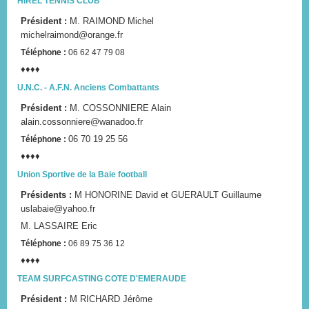
HIREL TENNIS CLUB
Président :
M. RAIMOND Michel
michelraimond@orange.fr
Téléphone :
06 62 47 79 08
♦♦♦♦
U.N.C. - A.F.N. Anciens Combattants
Président :
M. COSSONNIERE Alain
alain.cossonniere@wanadoo.fr
06 70 19 25 56
Téléphone :
♦♦♦♦
Union Sportive de la Baie football
Présidents :
M HONORINE David et GUERAULT Guillaume
uslabaie@yahoo.fr
M. LASSAIRE Eric
Téléphone :
06 89 75 36 12
♦♦♦♦
TEAM SURFCASTING COTE D'EMERAUDE
Président :
M RICHARD Jérôme