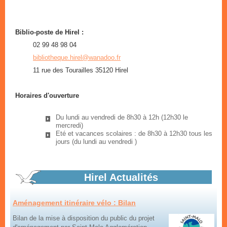
Marchés d'été
Biblio-poste de Hirel :
02 99 48 98 04
tous les vendredis dans le bourg
En savoir plus...
bibliotheque.hirel@wanadoo.fr
11 rue des Tourailles 35120 Hirel
Horaires d'ouverture
Horaires d'été mairie
Du lundi au vendredi de 8h30 à 12h (12h30 le
mercredi)
Plages d'ouvertures du secrétariat mairie
Eté et vacances scolaires : de 8h30 à 12h30 tous les
En savoir plus...
jours (du lundi au vendredi )
Hirel Actualités
Aménagement itinéraire vélo : Bilan
Bilan de la mise à disposition du public du projet