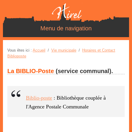
Menu de navigation
Vous êtes ici :
Accueil
/
Vie municipale
/
Horaires et Contact
Biblioposte
La BIBLIO-Poste
(service communal).
Biblio-poste
: Bibliothèque couplée à
l'Agence Postale Communale