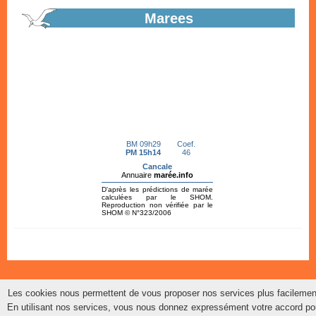
En savoir plus...
Marees
Appel à candidature création d'une...
Projet de boulangerie, pâtisserie en coeur de bourg à Hirel. Dossier
de candidature en ligne.
En savoir plus...
Recensement citoyen
En savoir plus...
Les cookies nous permettent de vous proposer nos services plus facilemen
©2014 Commune de Hirel ■ 2 rue des écoles ■ 35120 HIREL ■ Tous droits
En utilisant nos services, vous nous donnez expressément votre accord po