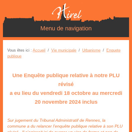
Menu de navigation
Vous êtes ici :
Accueil
/
Vie municipale
/
Urbanisme
/
Enquete
publique
Une Enquête publique relative à notre PLU
révisé
a eu lieu du vendredi 18 octobre au mercredi
20 novembre 2024 inclus
Sur jugement du Tribunal Administratif de Rennes, la
commune a du relancer l’enquête publique relative à son PLU