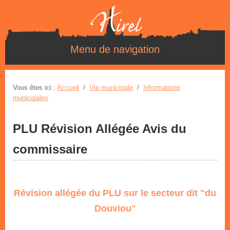
Menu de navigation
Vous êtes ici :
Accueil
/
Vie municipale
/
Informations
municipales
PLU Révision Allégée Avis du
commissaire
Révision allégée du PLU sur le secteur dit "du
Douviou"