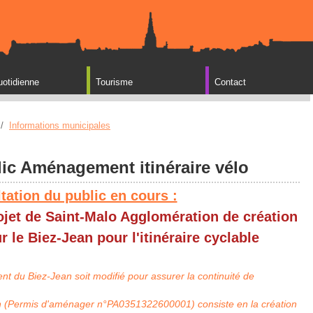
uotidienne
Tourisme
Contact
/
Informations municipales
ic Aménagement itinéraire vélo
tation du public en cours :
rojet de Saint-Malo Agglomération de
création
r le Biez-Jean pour l'itinéraire cyclable
nt du Biez-Jean soit modifié pour assurer la continuité de
on (Permis d'aménager n°PA0351322600001) consiste en la création