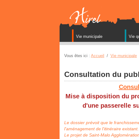
Vie municipale
Vie q
Vous êtes ici :
Accueil
/
Vie municipale
Consultation du publ
Consul
Mise à disposition du p
d'une passerelle su
Le dossier prévoit que le franchisseme
l'aménagement de l'itinéraire existant.
Le projet de Saint-Malo Agglomérati