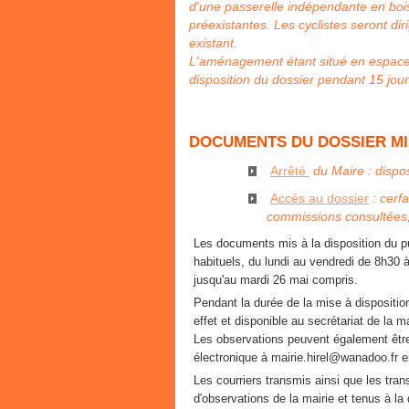
d'une passerelle indépendante en boi
préexistantes. Les cyclistes seront diri
existant.
L'aménagement étant situé en espace
disposition du dossier pendant 15 jour
DOCUMENTS DU DOSSIER MIS
Arrêté
du Maire : dispos
Accès au dossier
: cerf
commissions consultées
Les documents mis à la disposition du pu
habituels, du lundi au vendredi de 8h30 à
jusqu'au mardi 26 mai compris.
Pendant la durée de la mise à dispositio
effet et disponible au secrétariat de la ma
Les observations peuvent également être 
électronique à mairie.hirel@wanadoo.fr en
Les courriers transmis ainsi que les tra
d'observations de la mairie et tenus à la 