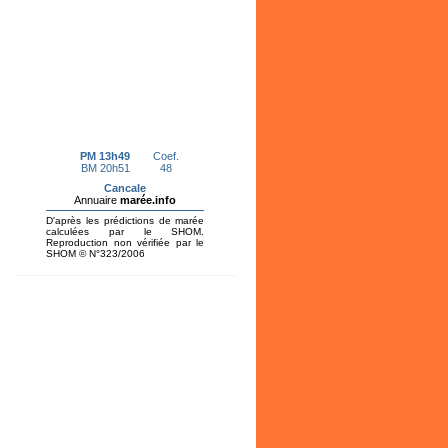
d'aménagement par Saint-Malo
Agglomération...
En savoir plus...
Appel à candidature création
d'une...
Projet de boulangerie, pâtisserie en
coeur de bourg à Hirel. Dossier de
candidature en ligne.
En savoir plus...
Recensement citoyen
En savoir plus...
PLU Révision Allégée Avis du
commissaire